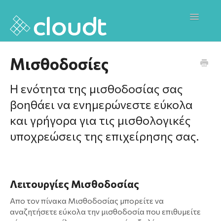
Toggle
Navigati
Επικοινωνία
Μισθοδοσίες
Cloud T Website
Η ενότητα της μισθοδοσίας σας
Releases
βοηθάει να ενημερώνεστε εύκολα
και γρήγορα για τις μισθολογικές
υποχρεώσεις της επιχείρησης σας.
Λειτουργίες Μισθοδοσίας
Απο τον πίνακα Μισθοδοσίας μπορείτε να
αναζητήσετε εύκολα την μισθοδοσία που επιθυμείτε